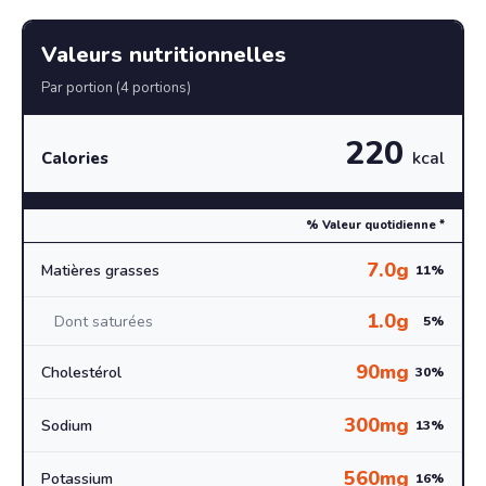
Valeurs nutritionnelles
Par portion (4 portions)
220
kcal
Calories
% Valeur quotidienne *
7.0g
Matières grasses
11%
1.0g
Dont saturées
5%
90mg
Cholestérol
30%
300mg
Sodium
13%
560mg
Potassium
16%