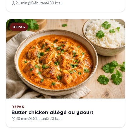
21 min
Débutant
480 kcal
REPAS
REPAS
Butter chicken allégé au yaourt
30 min
Débutant
320 kcal