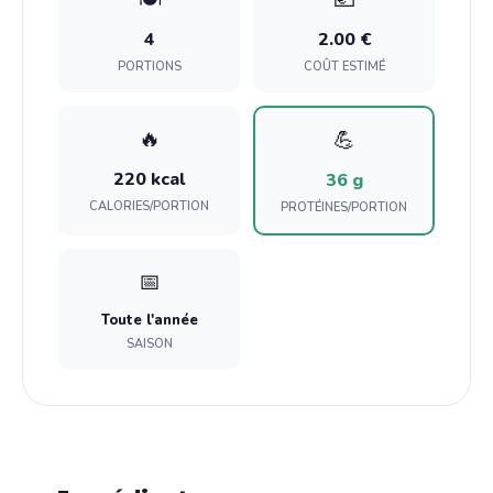
4
2.00 €
PORTIONS
COÛT ESTIMÉ
🔥
💪
220 kcal
36 g
CALORIES/PORTION
PROTÉINES/PORTION
📅
Toute l'année
SAISON