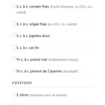
1
c. à s.
romarin frais
(haché finement, ou 0,5 c. à c.
séché)
1
c. à s.
origan frais
(ou 0,5 c. à c. séché)
1
c. à c.
paprika doux
1
c. à c.
sel fin
½
c. à c.
poivre noir
(fraîchement moulu)
½
c. à c.
piment de Cayenne
(facultatif)
FINITION
1
citron
(quartiers pour le service)