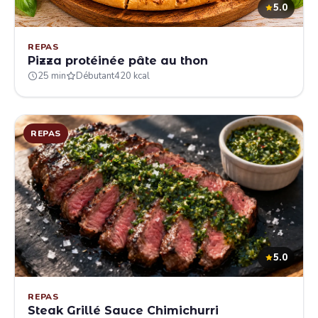
5.0
REPAS
Pizza protéinée pâte au thon
25 min
Débutant
420 kcal
REPAS
5.0
REPAS
Steak Grillé Sauce Chimichurri