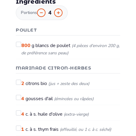
Ingrédients
4
−
+
Portions
POULET
800
g
blancs de poulet
(4 pièces d'environ 200 g,
de préférence sans peau)
MARINADE CITRON-HERBES
2
citrons bio
(jus + zeste des deux)
4
gousses d'ail
(émincées ou râpées)
4
c. à s.
huile d'olive
(extra-vierge)
1
c. à s.
thym frais
(effeuillé, ou 1 c. à c. séché)