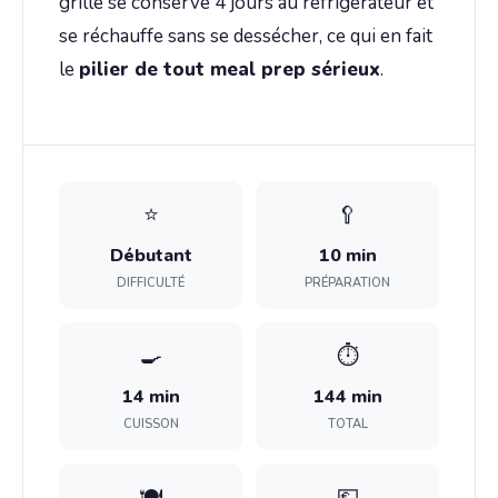
grillé se conserve 4 jours au réfrigérateur et
se réchauffe sans se dessécher, ce qui en fait
le
pilier de tout meal prep sérieux
.
⭐
🥄
Débutant
10 min
DIFFICULTÉ
PRÉPARATION
🍳
⏱️
14 min
144 min
CUISSON
TOTAL
🍽️
💶