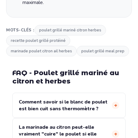
maximale.
MOTS-CLÉS :
poulet grillé mariné citron herbes
recette poulet grillé protéiné
marinade poulet citron ail herbes
poulet grillé meal prep
FAQ - Poulet grillé mariné au
citron et herbes
Comment savoir si le blanc de poulet
+
est bien cuit sans thermomètre ?
Incisez le blanc au point le plus épais avec un
La marinade au citron peut-elle
couteau : la chair doit être blanche opaque,
+
vraiment "cuire" le poulet si elle
sans aucune teinte rose. Les jus qui s'écoulent