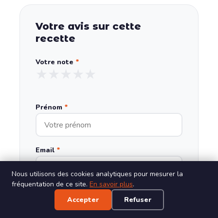
Votre avis sur cette
recette
Votre note
*
★
★
★
★
★
Prénom
*
Email
*
Nous utilisons des cookies analytiques pour mesurer la
fréquentation de ce site.
En savoir plus
.
Non publié, jamais partagé.
Accepter
Refuser
Votre commentaire
*