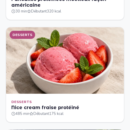
américaine
30 min
Débutant
320 kcal
DESSERTS
DESSERTS
Nice cream fraise protéiné
485 min
Débutant
175 kcal