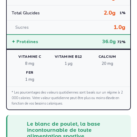
2.0g
Total Glucides
1%
1.0g
Sucres
36.0g
✦ Protéines
72%
VITAMINE C
VITAMINE B12
CALCIUM
8 mg
1 µg
20 mg
FER
1 mg
* Les pourcentages des valeurs quotidiennes sont basés sur un régime à 2
000 calories. Votre valeur quotidienne peut être plus ou moins élevée en
fonction de vos besoins caloriques.
Le blanc de poulet, la base
incontournable de toute
alimentation sportive